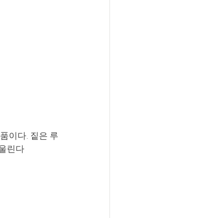
품이다. 짙은 루
어울린다