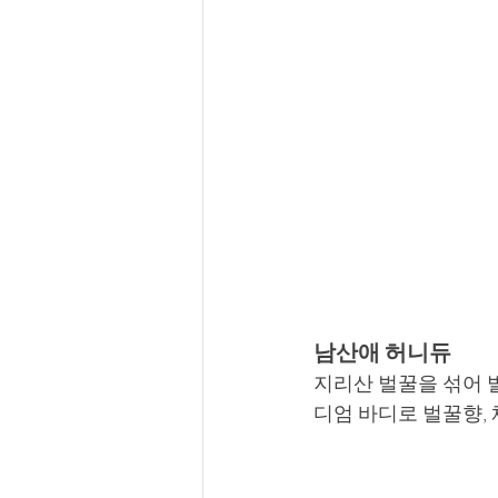
남산애 허니듀
지리산 벌꿀을 섞어 
디엄 바디로 벌꿀향, 