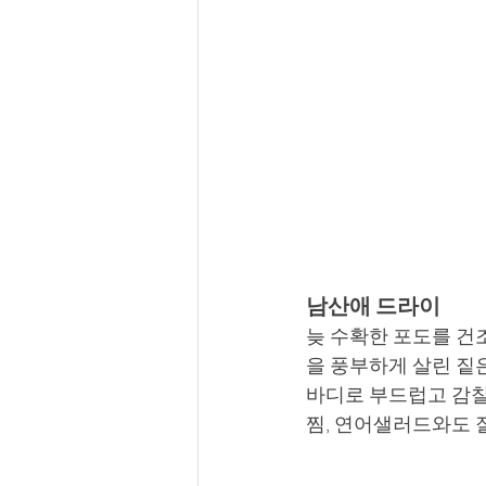
남산애 드라이
늦 수확한 포도를 건조
을 풍부하게 살린 짙
바디로 부드럽고 감칠
찜, 연어샐러드와도 