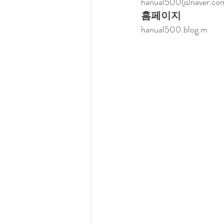
hanual500@naver.co
홈페이지
hanual500.blog.m