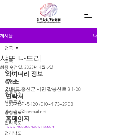
게시물
전국
샤또 나드리
전국
최종 수정일:
2023년 4월 6일
경기도
와이너리 정보
주 소 ‌ 
강원도
강원도 홍천군 서면 팔봉산로 811-28 
충청북도
연락처 
세종특별시
033-434-5420 /010-4173-2908 
dooallls@hanmail.net 
충청남도
홈페이지
전라북도
www.neobeunaewine.com
전라남도